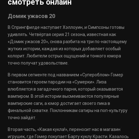
смотреть онлайн
Домик ужасов 20
В Спрингфилде наступает Хэллоуин, и Симпсоны готовы
удивлять. Четвёртая серия 21 сезона, известная как
«Домик ужасов 20», снова разбита на три по-настоящему
жутких истории, каждая из которых добавляет особый
колорит. Любители острых ощущений и тонкого юмора
точно получат удовольствие.
В первом сегменте под названием «Супероблом» Гомер
становится героем пародии на «Сумерки». Лиза
влюбляется в загадочного парня, который оказывается
вампиром. В этой истории высмеиваются популярные
вампирские саги, а юмор достигает своего пика в
финальной схватке. Поклонникам сатиры на поп-культуру
точно зайдёт.
Вторая часть, «Какая кукла!», переносит нас в магазин
игрушек, где Гомер покупает Барту куклу Красти. Казалось