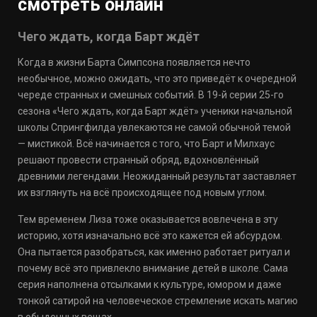
смотреть онлайн
Чего ждать, когда Барт ждёт
Когда в жизни Барта Симпсона появляется нечто
необычное, можно ожидать, что это приведёт к очередной
череде странных и смешных событий. В 19-й серии 25-го
сезона «Чего ждать, когда Барт ждёт» ученики начальной
школы Спрингфилда увлекаются не самой обычной темой
— мистикой. Всё начинается с того, что Барт и Милхаус
решают провести странный обряд, вдохновлённый
древними легендами. Неожиданный результат заставляет
их взглянуть на всё происходящее под новым углом.
Тем временем Лиза тоже оказывается вовлечена в эту
историю, хотя изначально всё это кажется ей абсурдом.
Она пытается разобраться, как именно работает ритуал и
почему всё это привлекло внимание детей в школе. Сама
серия наполнена отсылками к культуре, юмором и даже
тонкой сатирой на человеческое стремление искать магию