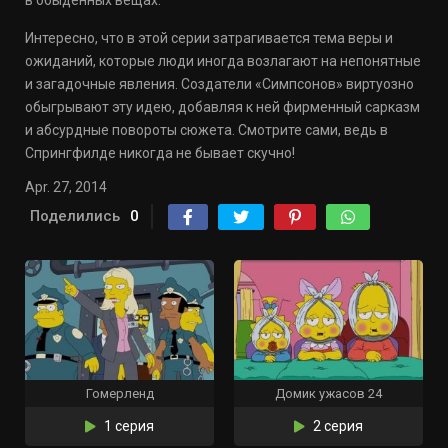
в обыденных вещах.
Интересно, что в этой серии затрагивается тема веры и
ожиданий, которые люди иногда возлагают на непонятные
и загадочные явления. Создатели «Симпсонов» виртуозно
обыгрывают эту идею, добавляя к ней фирменный сарказм
и абсурдные повороты сюжета. Смотрите сами, ведь в
Спрингфилде никогда не бывает скучно!
Apr. 27, 2014
Поделились
0
Гомерленд
Домик ужасов 24
1 серия
2 серия