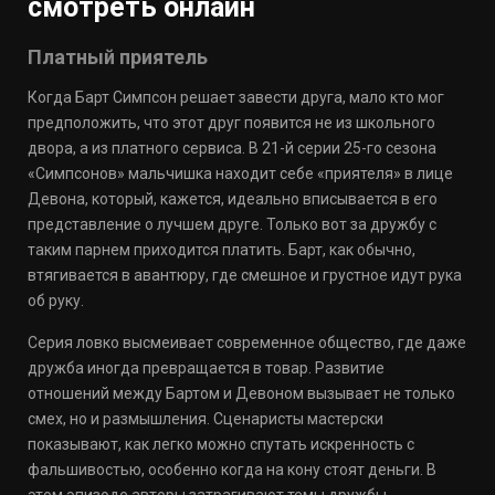
смотреть онлайн
Платный приятель
Когда Барт Симпсон решает завести друга, мало кто мог
предположить, что этот друг появится не из школьного
двора, а из платного сервиса. В 21-й серии 25-го сезона
«Симпсонов» мальчишка находит себе «приятеля» в лице
Девона, который, кажется, идеально вписывается в его
представление о лучшем друге. Только вот за дружбу с
таким парнем приходится платить. Барт, как обычно,
втягивается в авантюру, где смешное и грустное идут рука
об руку.
Серия ловко высмеивает современное общество, где даже
дружба иногда превращается в товар. Развитие
отношений между Бартом и Девоном вызывает не только
смех, но и размышления. Сценаристы мастерски
показывают, как легко можно спутать искренность с
фальшивостью, особенно когда на кону стоят деньги. В