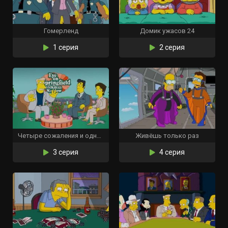
Гомерленд
Домик ужасов 24
1 серия
2 серия
Четыре сожаления и одни похороны
Живёшь только раз
3 серия
4 серия