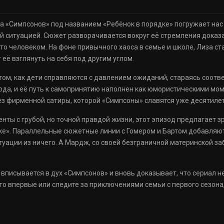
а «Симпсонов» под названием «Ребёнок в порядке» погружает нас 
 ситуацией. Сюжет разворачивается вокруг её стремления доказа
то человеком. На фоне привычного хаоса в семье и школе, Лиза ст
её взглянуть на себя под другим углом.
ом, как дети справляются с давлением ожиданий, стараясь соотве
зода, и её путь к самопринятию наполнен как юмористическими мо
ез фирменной сатиры, которой «Симпсоны» славятся уже десятиле
ты с грубой, но точной правдой жизни, этот эпизод предлагает зр
ке». Параллельные сюжетные линии с Гомером и Бартом добавляют 
ации из ничего. А Мардж, со своей безграничной материнской заб
вписывается в дух «Симпсонов» и вновь доказывает, что сериал не
его впервые или следите за приключениями семьи с первого сезона,