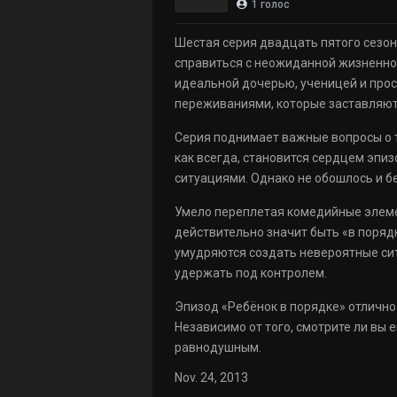
1
голос
Шестая серия двадцать пятого сезон
справиться с неожиданной жизненной
идеальной дочерью, ученицей и прос
переживаниями, которые заставляют 
Серия поднимает важные вопросы о т
как всегда, становится сердцем эпи
ситуациями. Однако не обошлось и б
Умело переплетая комедийные элемен
действительно значит быть «в поряд
умудряются создать невероятные ситу
удержать под контролем.
Эпизод «Ребёнок в порядке» отлично 
Независимо от того, смотрите ли вы 
равнодушным.
Nov. 24, 2013