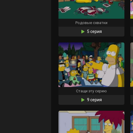
Родовые схватки
5 серия
Стащи эту серию
9 серия