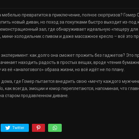
за мебелью превратится в приключение, полное сюрпризов? Гомер 
купить новый диван, но поход за покупками быстро выходит из-под
демонстрационный зал, где обнаруживает идеальную «пещеру для м
р, мини-холодильник с пивом и даже массажное кресло – всё это 
 эксперимент: как долго она сможет прожить без гаджетов? Это 
ачинает находить радость в простых вещах, вроде чтения бумажных
из её «аналогового» образа жизни, но всё идёт не по плану.
дома, где Гомер пытается внедрить свою «мечту каждого мужчины»
Но, как всегда, эмоции и юмор переплетаются, напоминая, что глав
на старом продавленном диване.
Twitter