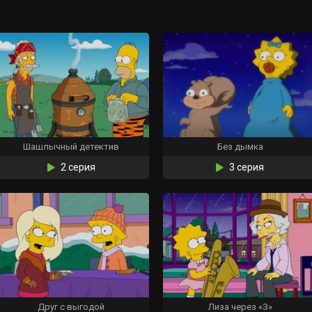
Шашлычный детектив
Без дымка
2 серия
3 серия
Друг с выгодой
Лиза через «З»