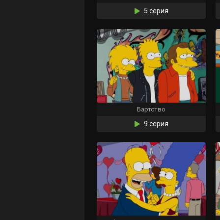
5 серия
Бартство
9 серия