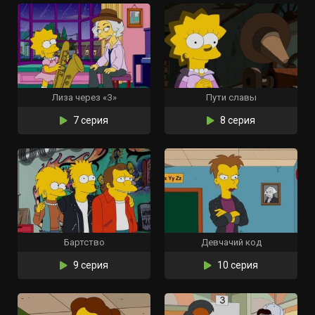
Лиза через «З»
Пути славы
7 серия
8 серия
Бартство
Девчачий код
9 серия
10 серия