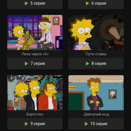
5 серия
6 серия
Лиза через «З»
Пути славы
7 серия
8 серия
Бартство
Девчачий код
9 серия
10 серия