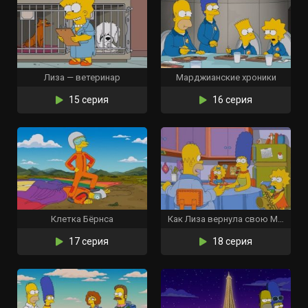
Лиза — ветеринар
Марджианские хроники
15 серия
16 серия
Клетка Бёрнса
Как Лиза вернула свою Мардж
17 серия
18 серия