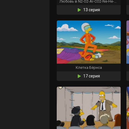
Любовь в N2-O2-Ar-CO2-Ne-He-CH4
13 серия
Клетка Бёрнса
17 серия