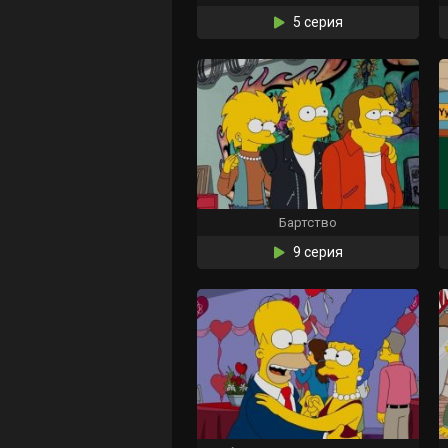
5 серия
Бартство
9 серия