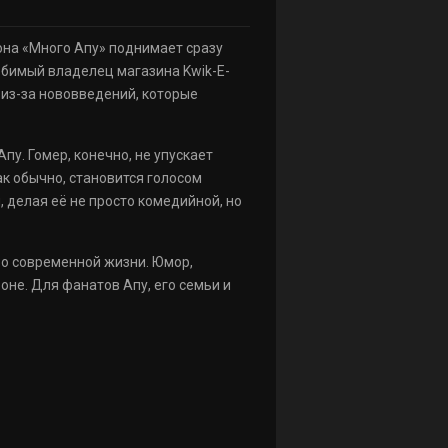
зона «Много Апу» поднимает сразу
юбимый владелец магазина Kwik-E-
 из-за нововведений, которые
у. Гомер, конечно, не упускает
ак обычно, становится голосом
 делая её не просто комедийной, но
о современной жизни. Юмор,
не. Для фанатов Апу, его семьи и