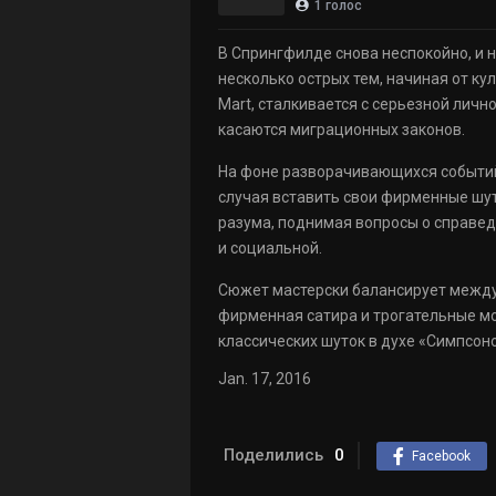
1
голос
В Спрингфилде снова неспокойно, и н
несколько острых тем, начиная от к
Mart, сталкивается с серьезной лич
касаются миграционных законов.
На фоне разворачивающихся событий 
случая вставить свои фирменные шутк
разума, поднимая вопросы о справед
и социальной.
Сюжет мастерски балансирует между
фирменная сатира и трогательные мо
классических шуток в духе «Симпсон
Jan. 17, 2016
Поделились
0
Facebook