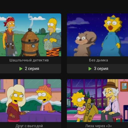
Шашлычный детектив
Без дымка
2 серия
3 серия
Друг с выгодой
Лиза через «З»