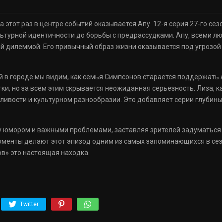
а этот раз в центре событий оказывается Апу. 12-я серия 27-го се
ультурной идентичности до борьбы с предрассудками. Апу, всеми л
ной дилеммой. Его привычный образ жизни оказывается под угрозой
в городе мы видим, как семья Симпсонов старается поддержать Ап
и, но за всем этим скрывается неожиданная серьезность. Лиза, к
ливости и культурном разнообразии. Это добавляет серии глубины,
 юмором и важными проблемами, заставляя зрителей задуматься 
менты делают этот эпизод одним из самых запоминающихся в сезо
ов» это настоящая находка.
Twitter