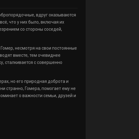
добропорядочные, вдруг оказываются
сё, что у них было, включая их
резрением со стороны соседей,
Гомер, несмотря на свои постоянные
оводят вместе, тем очевиднее
ку, сталкивается с совершенно
ерах, но его природная доброта и
и странно, Гомера, помогает ему не
поминает о важности семьи, друзей и