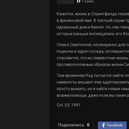
1
голос
Кажется, жизнь в Спрингфилде перев
в финансовой яме. В третьей серии тр
идеальный дом и бизнес. Но, как гово
которые раньше восхищались его бл
Семья Симпсонов, неожиданно для са
подколы в адрес соседа, соглашаетс
становится, что их совместная жизнь
противоположным образом жизни Сим
Тем временем Нэд пытается найти спо
наивность мешают ему адаптироватьс
просто выжить, но и найти новые смы
взаимопомощи, даже если вы такие р
Oct. 03, 1991
Поделились
0
Facebook