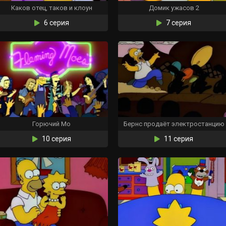
Каков отец, таков и клоун
Домик ужасов 2
6 серия
7 серия
Горючий Мо
Бернс продаёт электростанцию
10 серия
11 серия