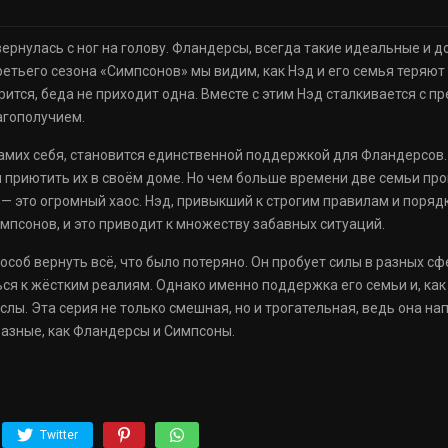
ернулась с ног на голову. Фландерсы, всегда такие идеальные и 
етьего сезона «Симпсонов» мы видим, как Нэд и его семья теряют в
рится, беда не приходит одна. Вместе с этим Нэд сталкивается с п
агополучием.
мих себя, становится единственной поддержкой для Фландерсов. 
я приютить их в своём доме. Но чем больше времени две семьи пр
 — это огромный хаос. Нэд, привыкший к строгим правилам и поряд
псонов, и это приводит к множеству забавных ситуаций.
соб вернуть всё, что было потеряно. Он пробует силы в разных сф
я к жёстким реалиям. Однако именно поддержка его семьи и, как н
слы. Эта серия не только смешная, но и трогательная, ведь она на
азные, как Фландерсы и Симпсоны.
Twitter