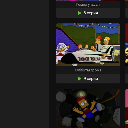
Гомер угадал
5 серия
Субботы грома
9 серия