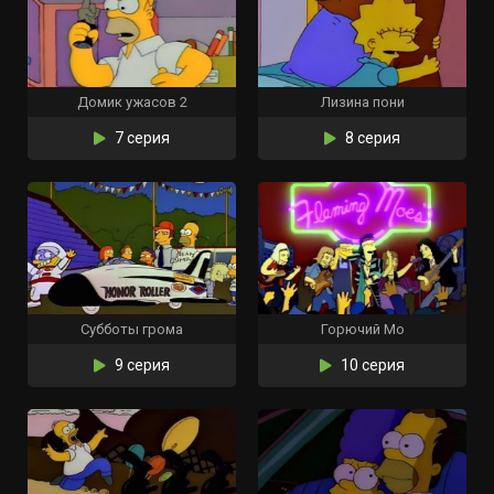
Домик ужасов 2
Лизина пони
7 серия
8 серия
Субботы грома
Горючий Мо
9 серия
10 серия