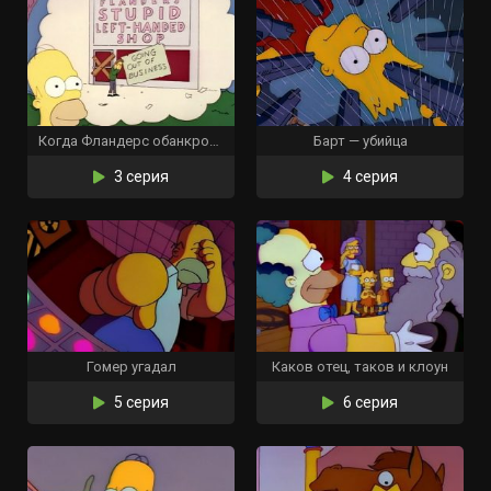
Когда Фландерс обанкротился
Барт — убийца
3 серия
4 серия
Гомер угадал
Каков отец, таков и клоун
5 серия
6 серия