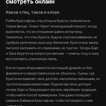
смотреть онлайн
Каков отец, таков и клоун
Рабби Крастафски, отец Клоуна Красти, появляется в
Спрингфилде. Сюжет берет неожиданный поворот, когда
выясняется, что их отношения давно испорчены.
Оказалось, что отец Красти, будучи строгим раввином, не
одобрял увлечение сына шоу-бизнесом. Красти всю жизнь
пытался заслужить его признание, но тщетно. Теперь Барт
и Лиза берутся за непростую миссию — помочь отцу и сыну
восстановить утраченную связь.
Вся история оборачивается настоящей драмой, но без
фирменного юмора Симпсонов не обошлось. Сцены, где
Красти вспоминает свое детство, наполнены смешными, но
трогательными моментами. Подключив свою детскую
логику, Барт и Лиза решают изучить еврейские традиции,
чтобы найти способ примирения. Они даже посещают
раввина Хаймана Крастафски, чтобы поговорить с ним