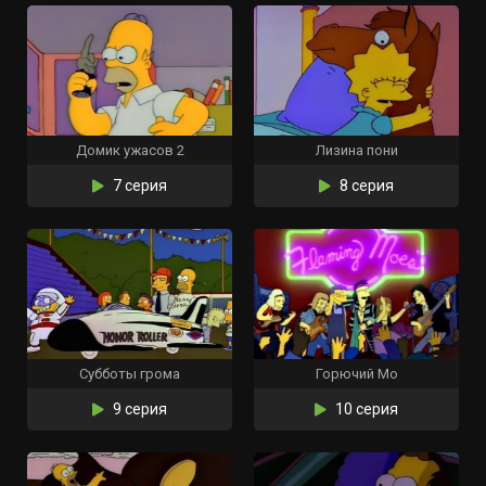
Домик ужасов 2
Лизина пони
7 серия
8 серия
Субботы грома
Горючий Мо
9 серия
10 серия