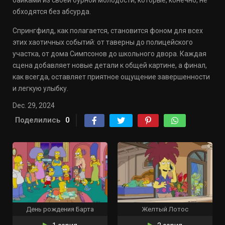
байками из своей бурной молодости, которые, конечно, не
обходятся без абсурда.
Спрингфилд, как полагается, становится фоном для всех
этих хаотичных событий: от таверны до полицейского
участка, от дома Симпсонов до школьного двора. Каждая
сцена добавляет новые детали к общей картине, а финал,
как всегда, оставляет приятное ощущение завершенности
и легкую улыбку.
Dec. 29, 2024
Поделились
0
День рождения Барта
Желтый Лотос