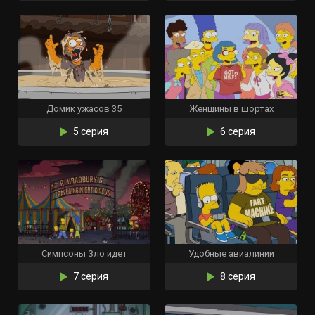
Домик ужасов 35
Женщины в шортах
5 серия
6 серия
Симпсоны Зло идет
Удобные авиалинии
7 серия
8 серия