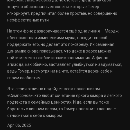
юмором. Лиза, как всегда, не отстаёт, предлагая свои
«научно обоснованные» советы, которые Гомер
игнорирует, предпочитая более простые, но совершенно
неэффективные пути.
На этом фоне разворачивается ещё одна линия — Мардж,
обеспокоенная изменениями мужа, находит способ
поддержать его, но делает это по-своему. Их семейная
динамика снова показывает, что даже в хаосе можно
найти моменты любви и взаимопонимания. А финал
эпизода, как обычно, заставляет улыбнуться и задуматься,
ведь Гомер, несмотря ни на что, остаётся верен себе и
своим слабостям.
Эта серия отлично подойдёт всем поклонникам
«Симпсонов», кто любит сочетание яркого юмора и лёгкого
подтекста о семейных ценностях. И да, если вы тоже
боретесь с лишним весом, то Гомер напомнит: главное —
относиться к себе с юмором.
Apr. 06, 2025