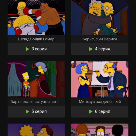
Непадающий Гомер
Бёрнс, сын Бёрнса
3 серия
4 серия
Барт после наступления темноты
Милхаус разделённый
5 серия
6 серия