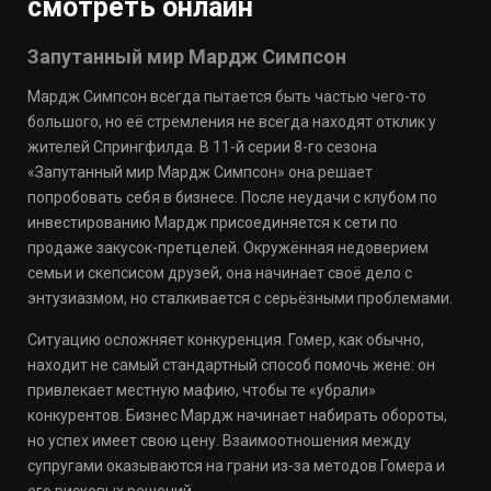
смотреть онлайн
Запутанный мир Мардж Симпсон
Мардж Симпсон всегда пытается быть частью чего-то
большого, но её стремления не всегда находят отклик у
жителей Спрингфилда. В 11-й серии 8-го сезона
«Запутанный мир Мардж Симпсон» она решает
попробовать себя в бизнесе. После неудачи с клубом по
инвестированию Мардж присоединяется к сети по
продаже закусок-претцелей. Окружённая недоверием
семьи и скепсисом друзей, она начинает своё дело с
энтузиазмом, но сталкивается с серьёзными проблемами.
Ситуацию осложняет конкуренция. Гомер, как обычно,
находит не самый стандартный способ помочь жене: он
привлекает местную мафию, чтобы те «убрали»
конкурентов. Бизнес Мардж начинает набирать обороты,
но успех имеет свою цену. Взаимоотношения между
супругами оказываются на грани из-за методов Гомера и