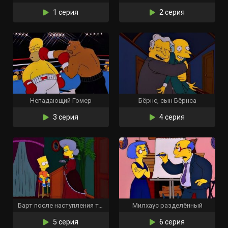
1 серия
2 серия
Непадающий Гомер
Бёрнс, сын Бёрнса
3 серия
4 серия
Барт после наступления темноты
Милхаус разделённый
5 серия
6 серия