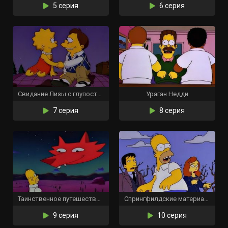
5 серия
6 серия
Свидание Лизы с глупостью
Ураган Недди
7 серия
8 серия
Таинственное путешествие Гомера
Спрингфилдские материалы
9 серия
10 серия