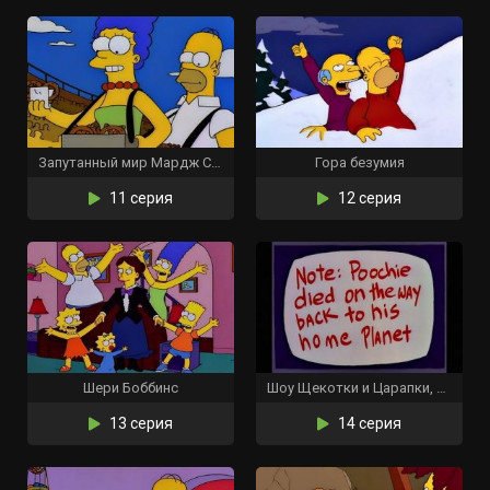
Запутанный мир Мардж Симпсон
Гора безумия
11 серия
12 серия
Шери Боббинс
Шоу Щекотки и Царапки, и Лайки
13 серия
14 серия