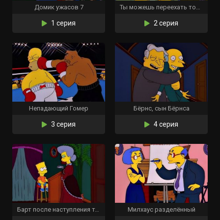
Домик ужасов 7
Ты можешь переехать только дважды
1 серия
2 серия
Непадающий Гомер
Бёрнс, сын Бёрнса
3 серия
4 серия
Барт после наступления темноты
Милхаус разделённый