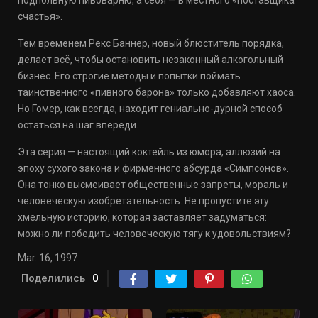
подпольную пивоварню, а себя — в местного «поставщика
счастья».
Тем временем Рекс Баннер, новый блюститель порядка,
делает всё, чтобы остановить незаконный алкогольный
бизнес. Его строгие методы и попытки поймать
таинственного «пивного барона» только добавляют хаоса.
Но Гомер, как всегда, находит гениально-дурной способ
остаться на шаг впереди.
Эта серия — настоящий коктейль из юмора, аллюзий на
эпоху сухого закона и фирменного абсурда «Симпсонов».
Она тонко высмеивает общественные запреты, мораль и
человеческую изобретательность. Не пропустите эту
хмельную историю, которая заставляет задуматься:
можно ли победить человеческую тягу к удовольствиям?
Mar. 16, 1997
Поделились
0