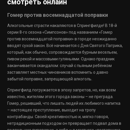
смотреть онлайн
Гомер против восемнадцатой поправки
Алкогольные страсти накаляются в Спрингфилде! В 18-й
серии 8-го сезона «Симпсонов» под названием «Гомер
против восемнадцатой поправки» в городе неожиданно
вводят сухой закон. Всё начинается с Дня Святого Патрика,
который, как обычно, сопровождается бурным весельем,
пивом рекой и массовыми гуляньями. Однако праздник
заканчивается скандалом: случай с пьяным ребёнком
заставляет местных чиновников вспомнить о давно
забытой поправке, запрещающей алкоголь.
Спрингфилд погружается в эпоху запретов, но, как всем
известно, жителям этого города законы – не преграда.
Гомер, решивший, что лишать людей их любимого напитка
– настоящее преступление, выходит на тропу
контрабанды. Своей креативностью и, мягко говоря,
нетрадиционным подходом он превращает подвал дома в