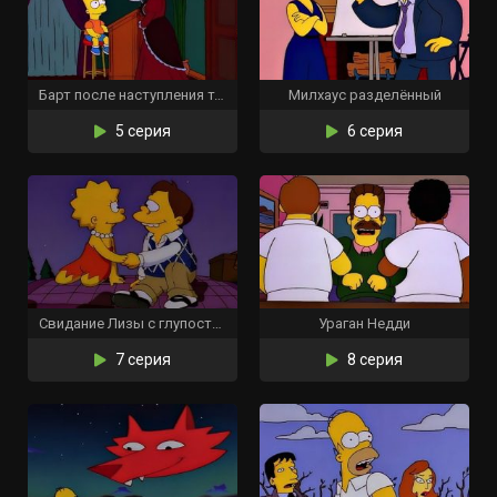
Барт после наступления темноты
Милхаус разделённый
5 серия
6 серия
Свидание Лизы с глупостью
Ураган Недди
7 серия
8 серия