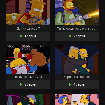
Домик ужасов 7
Ты можешь переехать только дважды
1 серия
2 серия
Непадающий Гомер
Бёрнс, сын Бёрнса
3 серия
4 серия