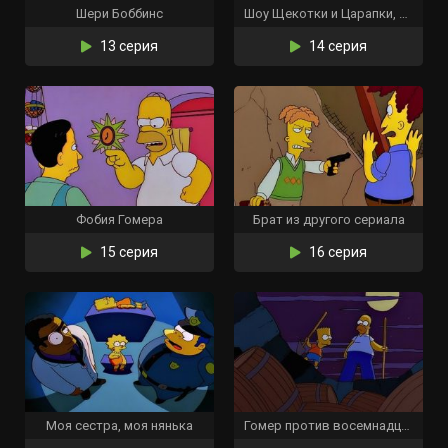
Шери Боббинс
Шоу Щекотки и Царапки, и Лайки
13 серия
14 серия
Фобия Гомера
Брат из другого сериала
15 серия
16 серия
Моя сестра, моя нянька
Гомер против восемнадцатой поправки