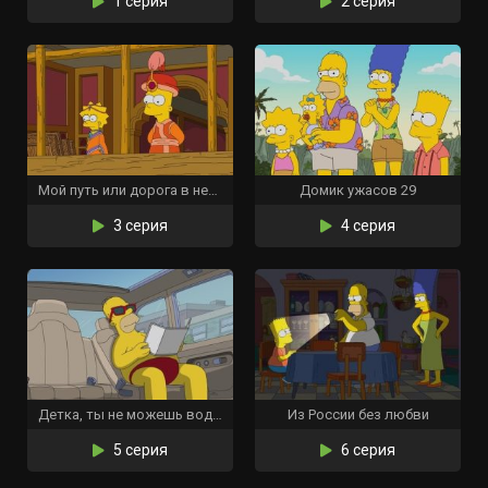
1 серия
2 серия
Мой путь или дорога в небеса
Домик ужасов 29
3 серия
4 серия
Детка, ты не можешь водить мою машину
Из России без любви
5 серия
6 серия