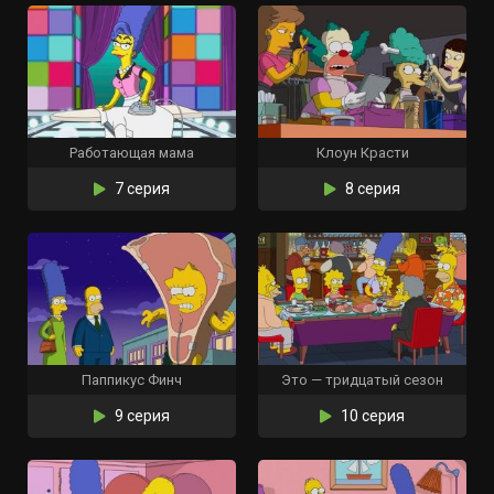
Работающая мама
Клоун Красти
7 серия
8 серия
Паппикус Финч
Это — тридцатый сезон
9 серия
10 серия