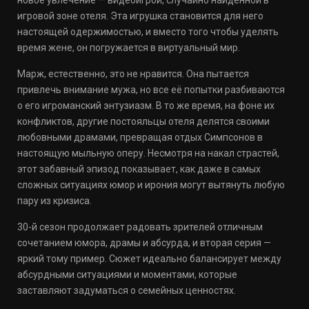
новое увлечение — видеоигрой, случайно найденной в
игровой зоне отеля. Эта игрушка становится для него
настоящей одержимостью, и вместо того чтобы уделять
время жене, он погружается в виртуальный мир.
Марж, естественно, это не нравится. Она пытается
привлечь внимание мужа, но все её попытки разбиваются
о его игроманский энтузиазм. В то же время, на фоне их
конфликтов, другие постояльцы отеля делятся своими
любовными драмами, превращая отдых Симпсонов в
настоящую мыльную оперу. Несмотря на накал страстей,
этот забавный эпизод показывает, как даже в самых
сложных ситуациях юмор и ирония могут вытянуть любую
пару из кризиса.
30-й сезон продолжает радовать зрителей отличным
сочетанием юмора, драмы и абсурда, и вторая серия —
яркий тому пример. Сюжет идеально балансирует между
абсурдными ситуациями и моментами, которые
заставляют задуматься о семейных ценностях.