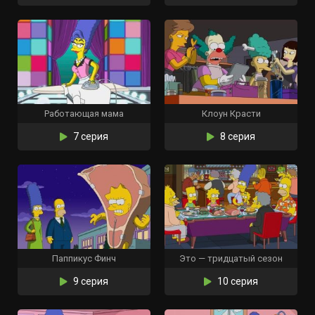
Работающая мама
Клоун Красти
7 серия
8 серия
Паппикус Финч
Это — тридцатый сезон
9 серия
10 серия