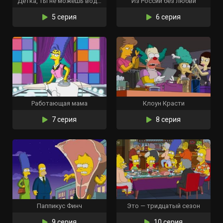
Детка, ты не можешь водить мою машину
Из России без любви
5 серия
6 серия
Работающая мама
Клоун Красти
7 серия
8 серия
Паппикус Финч
Это — тридцатый сезон
9 серия
10 серия