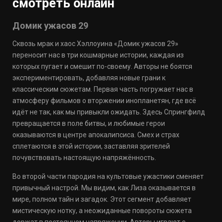
смотреть онлайн
Домик ужасов 29
Сквозь мрак и хаос Хэллоуина «Домик ужасов 29»
переносит нас в три кошмарные истории, каждая из
которых пугает и смешит по-своему. Авторы не боятся
экспериментировать, добавляя новые грани к
классическим сюжетам. Первая часть погружает нас в
атмосферу фильмов о вторжении инопланетян, где всё
идёт не так, как мы привыкли ожидать. Здесь Спрингфилд
превращается в поле битвы, и любимые герои
оказываются в центре апокалипсиса. Смех и страх
сплетаются в этой истории, заставляя зрителей
почувствовать настоящую напряжённость.
Во второй части пародия на культовые ужастики сменяет
привычный настрой. Мы видим, как Лиза оказывается в
мире, полном тайн и загадок. Этот сегмент добавляет
мистическую нотку, а неожиданные повороты сюжета