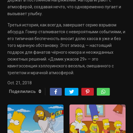
держат в постоянном напряжении. Авторы играют с
атмосферой, создавая нечто, что одновременно пугает и
вызывает улыбку.
Третья история, как всегда, завершает серию взрывом
абсурда. Гомер сталкивается с невероятными событиями, и
его типичная беспечность вносит долю хаоса в уже и без
того мрачную обстановку. Этот эпизод — настоящий
подарок для фанатов чёрного юмора и неожиданных
сюжетных решений. «Домик ужасов 29» — это
квинтэссенция хэллоуинского веселья, смешанного с
трепетом и мрачной атмосферой.
Oct. 21, 2018
Поделились
0