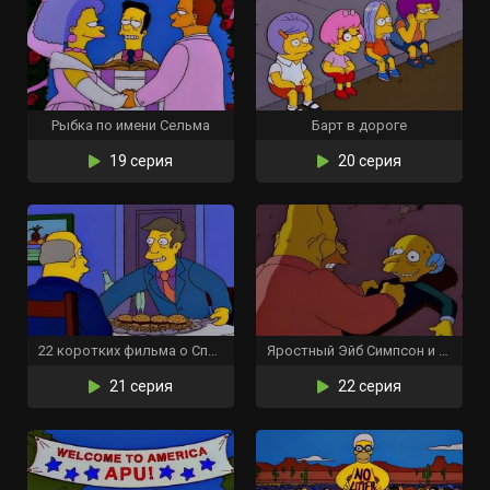
Рыбка по имени Сельма
Барт в дороге
19 серия
20 серия
22 коротких фильма о Спрингфилде
Яростный Эйб Симпсон и его ворчливый внук в «Проклятии летучих адских рыб»
21 серия
22 серия