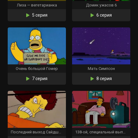
Лиза — вегетарианка
Домик ужасов 6
5 серия
6 серия
Очень большой Гомер
Мать Симпсон
7 серия
8 серия
Последний выход Сайдшоу Боба
138-ой, специальный выпуск