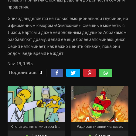
темы: от принятия сложных решений до ценности семьи и
прощения.
Эпизод выделяется не только эмоциональной глубиной, но
и фирменным юмором «Симпсонов». Смешные моменты с
Лизой, Бартом и даже недовольным дедушкой Абрахамом
разбавляют драму, делая её ещё более запоминающейся.
Серия напоминает, как важно ценить близких, пока они
рядом, ведь время не ждёт.
Nov. 19, 1995
Поделились
0
Кто стрелял в мистера Бёрнса? (Часть 2)
Радиоактивный человек