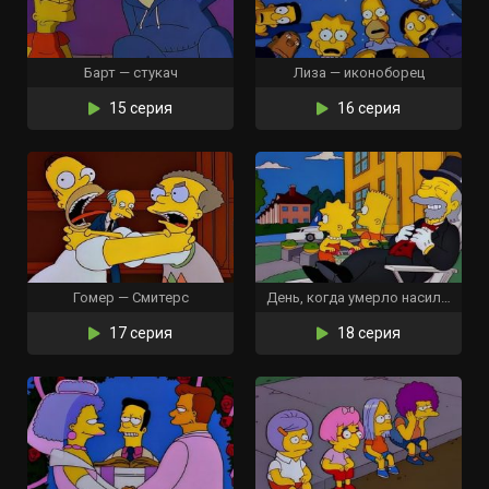
Барт — стукач
Лиза — иконоборец
15 серия
16 серия
Гомер — Смитерс
День, когда умерло насилие
17 серия
18 серия