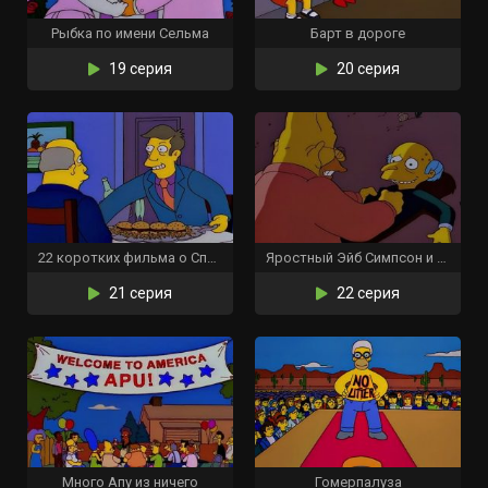
Рыбка по имени Сельма
Барт в дороге
19 серия
20 серия
22 коротких фильма о Спрингфилде
Яростный Эйб Симпсон и его ворчливый внук в «Проклятии летучих адских рыб»
21 серия
22 серия
Много Апу из ничего
Гомерпалуза