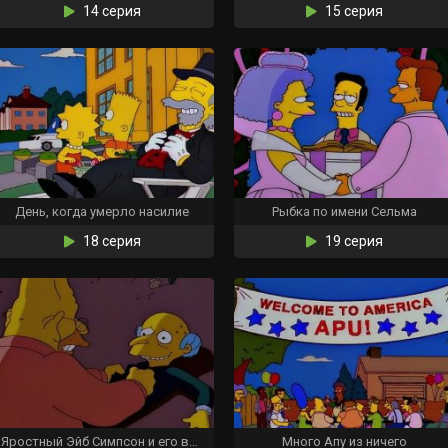
14 серия
15 серия
День, когда умерло насилие
Рыбка по имени Сельма
18 серия
19 серия
Яростный Эйб Симпсон и его ворчливый внук в «Проклятии летучих адских рыб»
Много Апу из ничего