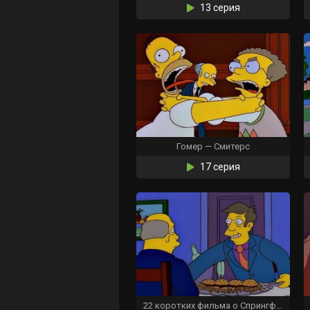
13 серия
Гомер — Смитерс
17 серия
22 коротких фильма о Спрингфилде