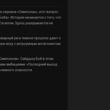
з сериала «Симпсоны», этот вопрос
ба». История начинается с того, что
Сесилом. Здесь раскрывается не
оварный ум и темное прошлое дают о
сную игру с хитроумным антагонистом.
Симпсонов». Сайдшоу Боб в этом
ными амбициями. «Последний выход
 немного опасности.