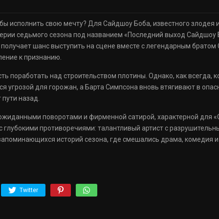
обы исполнить свою мечту? Для Сайдшоу Боба, известного злодея и
ерии седьмого сезона под названием «Последний выход Сайдшоу Бо
 получает шанс выступить на сцене вместе с легендарным братом 
мление к признанию.
ь поработать над строительством плотины. Однако, как всегда, к
тся угрозой для горожан, а Барта Симпсона вновь втягивают в опа
 пути назад.
ожиданными поворотами и фирменной сатирой, характерной для «
 с глубокими противоречиями: талантливый артист с разрушитель
запоминающихся историй сезона, где смешались драма, комедия и
Twitter