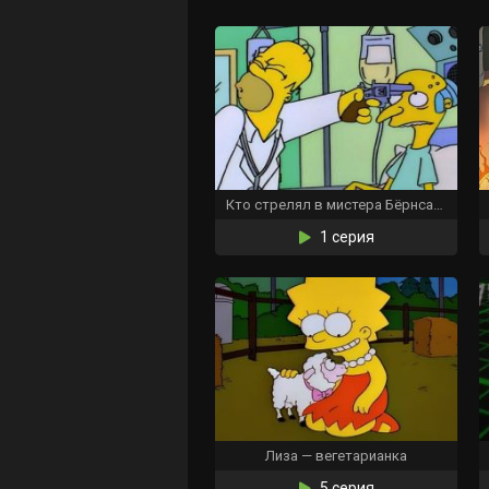
Кто стрелял в мистера Бёрнса? (Часть 2)
1 серия
Лиза — вегетарианка
5 серия