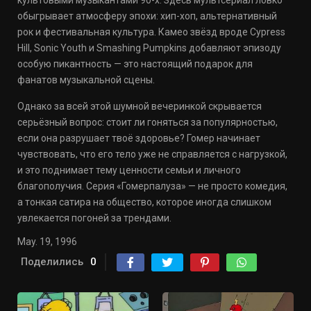
культовыми музыкантами 90-х. Здесь мультсериал ловко
обыгрывает атмосферу эпохи: хип-хоп, альтернативный
рок и фестивальная культура. Камео звёзд вроде Cypress
Hill, Sonic Youth и Smashing Pumpkins добавляют эпизоду
особую пикантность — это настоящий подарок для
фанатов музыкальной сцены.
Однако за всей этой шумной вечеринкой скрывается
серьёзный вопрос: стоит ли гоняться за популярностью,
если она разрушает твоё здоровье? Гомер начинает
чувствовать, что его тело уже не справляется с нагрузкой,
и это поднимает тему ценности семьи и личного
благополучия. Серия «Гомерпалузa» — не просто комедия,
а тонкая сатира на общество, которое иногда слишком
увлекается погоней за трендами.
May. 19, 1996
Поделились
0