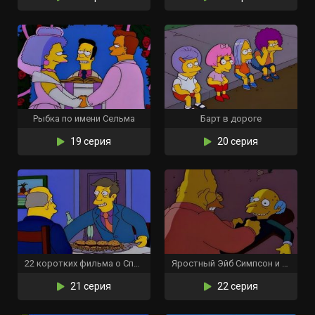
Рыбка по имени Сельма
Барт в дороге
19 серия
20 серия
22 коротких фильма о Спрингфилде
Яростный Эйб Симпсон и его ворчливый внук в «Проклятии летучих адских рыб»
21 серия
22 серия