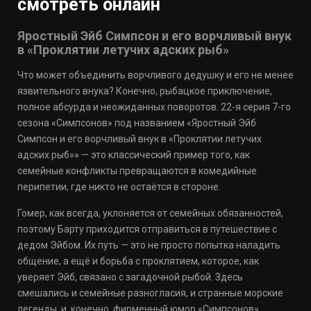
смотреть онлайн
Яростный Эйб Симпсон и его ворчливый внук
в «Проклятии летучих адских рыб»
Что может объединить ворчливого дедушку и его не менее
язвительного внука? Конечно, рыбацкое приключение,
полное абсурда и неожиданных поворотов. 22-я серия 7-го
сезона «Симпсонов» под названием «Яростный Эйб
Симпсон и его ворчливый внук в «Проклятии летучих
адских рыб»» — это классический пример того, как
семейные конфликты превращаются в комедийные
перипетии, где никто не остаётся в стороне.
Гомер, как всегда, уклоняется от семейных обязанностей,
поэтому Барту приходится отправиться в путешествие с
дедом Эйбом. Их путь — это не просто попытка наладить
общение, а ещё и борьба с проклятием, которое, как
уверяет Эйб, связано с загадочной рыбой. Здесь
смешались и семейные разногласия, и странные морские
легенды, и, конечно, фирменный юмор «Симпсонов».