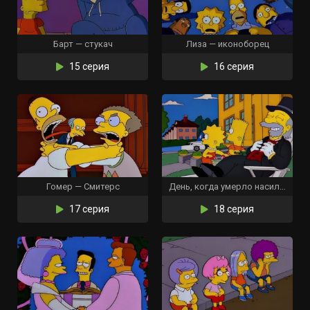
Барт — стукач
Лиза — иконоборец
15 серия
16 серия
Гомер — Смитерс
День, когда умерло насилие
17 серия
18 серия