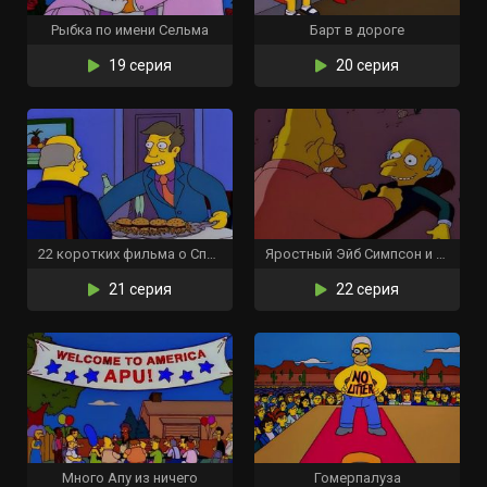
Рыбка по имени Сельма
Барт в дороге
19 серия
20 серия
22 коротких фильма о Спрингфилде
Яростный Эйб Симпсон и его ворчливый внук в «Проклятии летучих адских рыб»
21 серия
22 серия
Много Апу из ничего
Гомерпалуза