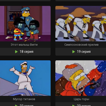
Этот малыш Вигги
Симпсоновский прилив
18 серия
19 серия
Мусор титанов
Царь горы
22 серия
23 серия