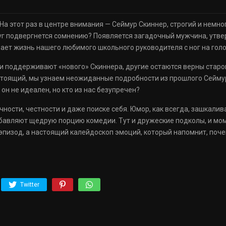
а этот раз в центре внимания — Сеймур Скиннер, строгий и немно
руг подвергнется сомнению? Появляется загадочный мужчина, утв
ает жизнь нашего любимого школьного руководителя с ног на голо
ни поддерживают «нового» Скиннера, другие остаются верны стар
астоящий, мы узнаем неожиданные подробности из прошлого Сеймур
 он не идеален, но кто из нас безупречен?
ности, честности и даже поиске себя. Юмор, как всегда, зашкалив
обавляют щедрую порцию комедии. Тут и дружеские подколы, и мом
 эпизод, а настоящий калейдоскоп эмоций, который напомнит, поче
Twitter