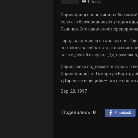
1
голос
Спрингфилд вновь кипит событиями! Н
если его безупречная репутация вд
Скиннер. Это заявление переворачив
Город разделился на два лагеря. Од
пытаются разобраться, кто из них н
него с другой стороны. Да, возможно,
Серия ловко поднимает вопросы о лич
Спрингфилда, от Гомера до Барта, д
«Директор и нищий» — это не просто
Sep. 28, 1997
Поделились
0
Facebook