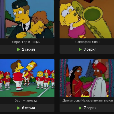
Директор и нищий
Саксофон Лизы
2 серия
3 серия
Барт — звезда
Две миссис Нахасапимапитилон
6 серия
7 серия