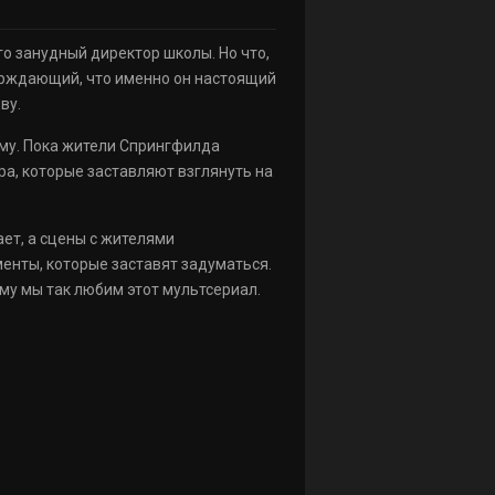
го занудный директор школы. Но что,
ерждающий, что именно он настоящий
ву.
ому. Пока жители Спрингфилда
а, которые заставляют взглянуть на
ает, а сцены с жителями
енты, которые заставят задуматься.
му мы так любим этот мультсериал.