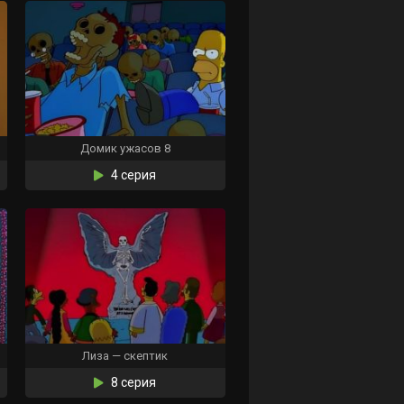
Домик ужасов 8
4 серия
Лиза — скептик
8 серия