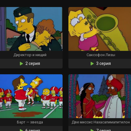
Директор и нищий
Саксофон Лизы
2 серия
3 серия
Барт — звезда
Две миссис Нахасапимапитилон
6 серия
7 серия