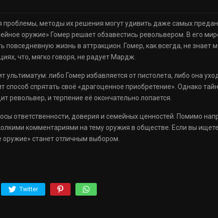
 проблемы, методы их решения могут удивить даже самых преданн
ейное оружие» Гомер решает обзавестись револьвером. В его мире
ь повседневную жизнь в аттракцион. Гомер, как всегда, не знает 
ях, что, мягко говоря, не радует Мардж.
ит ультиматум: либо Гомер избавляется от пистолета, либо она ухо
ит способ спрятать своё «драгоценное приобретение». Однако тай
ит револьвер, и терпение её окончательно лопается.
осы ответственности, доверия и семейных ценностей. Помимо нап
лкими комментариями на тему оружия в обществе. Если вы ищете 
е оружие» станет отличным выбором.
Twitter