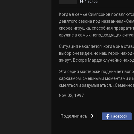
1
голос
Когда в семье Симпсонов появляются
девятого сезона под названием «Сем
скорее игрушка, способная превратит
оружие в самых неподходящих ситуаци
Ситуация накаляется, когда она став
выбор очевиден, но наш герой наход
живут. Вскоре Мардж случайно наход
Эта серия мастерски поднимает вопр
сарказмом, смешными моментами и ко
смеяться и задумываться, «Семейно
Nov. 02, 1997
Поделились
0
Facebook