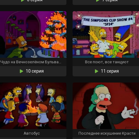
Чудо на Вечнозелёном Бульваре
Все поют, все танцуют
10 серия
11 серия
Автобус
Последнее искушение Красти