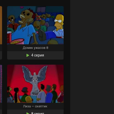
Домик ужасов 8
4 серия
Лиза — скептик
8 серия