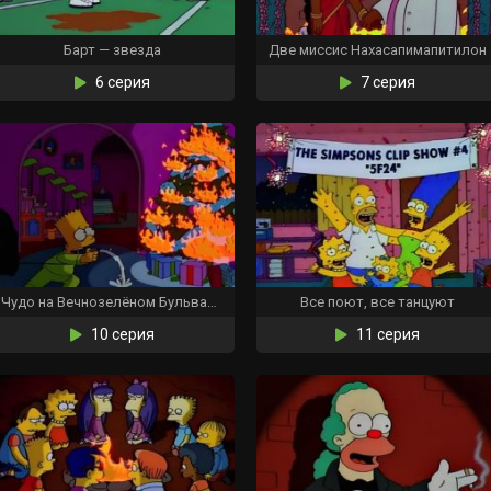
Барт — звезда
Две миссис Нахасапимапитилон
6 серия
7 серия
Чудо на Вечнозелёном Бульваре
Все поют, все танцуют
10 серия
11 серия