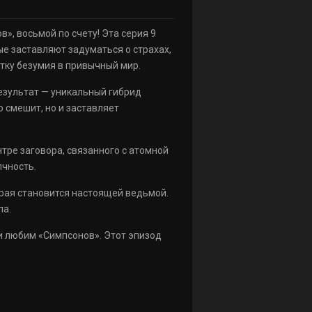
», восьмой по счету! Эта серия 9
е заставляют задуматься о страхах,
отку безумия в привычный мир.
езультат — уникальный гибрид
 смешит, но и заставляет
тре заговора, связанного с атомной
чность.
рая становится настоящей ведьмой.
ла.
 и любим «Симпсонов». Этот эпизод