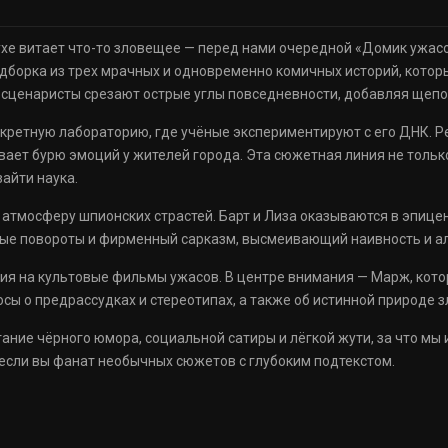
хе витает что-то зловещее — перед нами очередной «Домик ужасов
дборка из трех мрачных и одновременно комичных историй, которы
а, сценаристы срезают острые углы повседневности, добавляя щеп
екретную лабораторию, где учёные экспериментируют с его ДНК. Р
вает бурю эмоций у жителей города. Эта сюжетная линия не только
зайти наука.
 атмосферу шпионских страстей. Барт и Лиза оказываются в эпицен
ные повороты и фирменный сарказм, высмеивающий наивность и ал
ия на культовые фильмы ужасов. В центре внимания — Марж, кото
ы о предрассудках и стереотипах, а также об истинной природе з
ание чёрного юмора, социальной сатиры и лёгкой жути, за что мы
 если вы фанат необычных сюжетов с глубоким подтекстом.