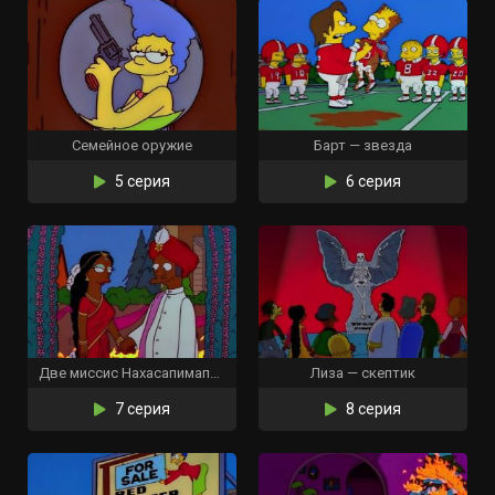
Семейное оружие
Барт — звезда
5 серия
6 серия
Две миссис Нахасапимапитилон
Лиза — скептик
7 серия
8 серия