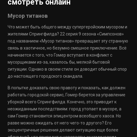
смотреть онлайн
Мусор титанов
Что может быть общего между супергеройским мусором и
жителями Спрингфилда? 22 серия 9 сезона «Симпсонов»
под названием «Мусор титанов» превращает эту странную
связь в хаотичное, но безумно смешное приключение. Всё
начинается с того, что Гомер вступает в конфликт с
мусорщиками из-за, казалось бы, мелкой бытовой
ситуации. Однако в своем стиле он доводит обычный спор
до настоящего городского скандала.
В попытке доказать свою правоту и показать, как должен
работать городской сервис, Гомер берется за управление
уборкой всего Спрингфилда. Конечно, это приводит к
неожиданным последствиям: город утопает в мусоре, а
сам Гомер становится эпицентром всеобщего хаоса. Но
разве можно ожидать от него чего-то другого? Его
эксцентричные решения делают ситуацию еще более