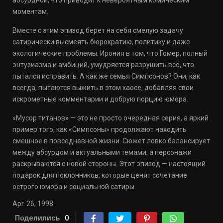
абсурдной, что приводит к невероятным комическим
моментам.
Вместе с этим эпизод берет на себя смелую задачу
сатирически высмеять бюрократию, политику и даже
экологические проблемы. Ирония в том, что Гомер, полный
энтузиазма и амбиций, умудряется разрушить всё, что
пытался исправить. А как же семья Симпсонов? Они, как
всегда, пытаются выжить в этом хаосе, добавляя свои
искрометные комментарии и добрую порцию юмора.
«Мусор титанов» — это не просто очередная серия, а яркий
пример того, как «Симпсоны» продолжают находить
смешное в повседневной жизни. Сюжет ловко балансирует
между абсурдом и актуальными темами, а персонажи
раскрываются с новой стороны. Этот эпизод — настоящий
подарок для поклонников, которые ценят сочетание
острого юмора и социальной сатиры.
Apr. 26, 1998
Поделились
0