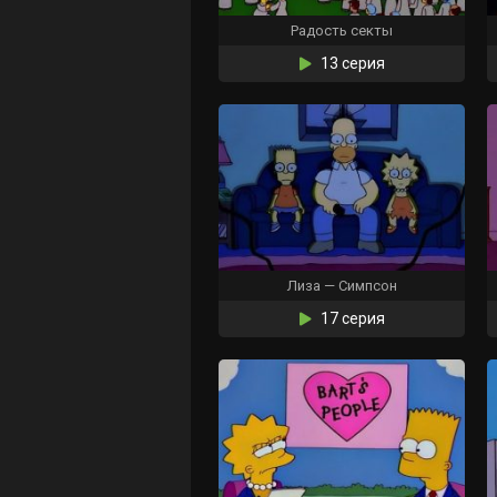
Радость секты
13 серия
Лиза — Симпсон
17 серия