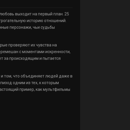
 любовь выходит на первый план. 25
 трогательную историю отношений.
нные персонажи, чьи судьбы
орые проверяют их чувства на
еремешан с моментами искренности,
ет за происходящим и пытается
 и том, что объединяет людей даже в
изод одним из тех, к которым
 настоящий пример, как мультфильмы