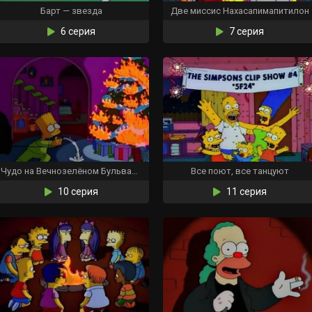
Барт — звезда
Две миссис Нахасапимапитилон
6 серия
7 серия
Чудо на Вечнозелёном Бульваре
Все поют, все танцуют
10 серия
11 серия