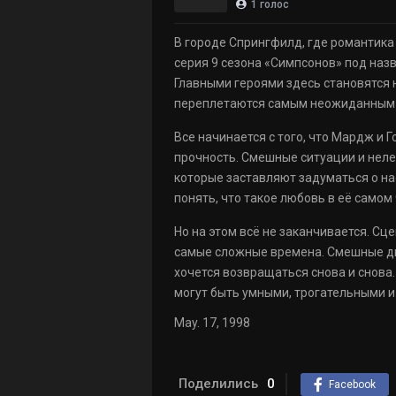
1
голос
В городе Спрингфилд, где романтика 
серия 9 сезона «Симпсонов» под наз
Главными героями здесь становятся 
переплетаются самым неожиданным 
Все начинается с того, что Мардж и 
прочность. Смешные ситуации и нел
которые заставляют задуматься о на
понять, что такое любовь в её самом
Но на этом всё не заканчивается. С
самые сложные времена. Смешные ди
хочется возвращаться снова и снова
могут быть умными, трогательными 
May. 17, 1998
Поделились
0
Facebook