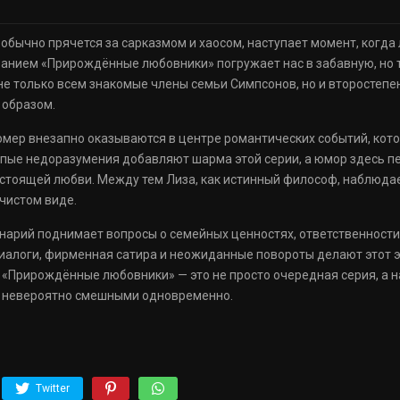
обычно прячется за сарказмом и хаосом, наступает момент, когда
ванием «Прирождённые любовники» погружает нас в забавную, но
не только всем знакомые члены семьи Симпсонов, но и второстепе
образом.
Гомер внезапно оказываются в центре романтических событий, кот
епые недоразумения добавляют шарма этой серии, а юмор здесь п
стоящей любви. Между тем Лиза, как истинный философ, наблюда
 чистом виде.
ценарий поднимает вопросы о семейных ценностях, ответственности
алоги, фирменная сатира и неожиданные повороты делают этот эп
. «Прирождённые любовники» — это не просто очередная серия, а
и невероятно смешными одновременно.
Twitter